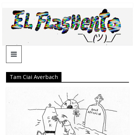
Saltar
¯\_(ツ)_/
al
contenido
¯
Tam Ciai Averbach