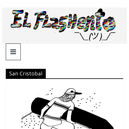
Saltar
¯\_(ツ)_/
al
contenido
¯
San Cristobal