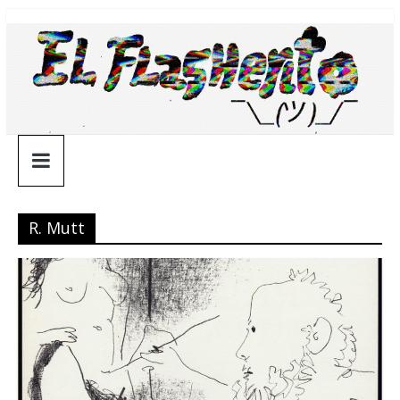
Saltar
¯\_(ツ)_/
al
contenido
¯
R. Mutt