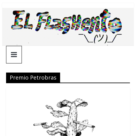
Saltar
¯\_(ツ)_/
al
contenido
¯
Premio Petrobras