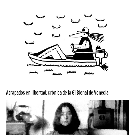
Atrapados en libertad: crónica de la 61 Bienal de Venecia