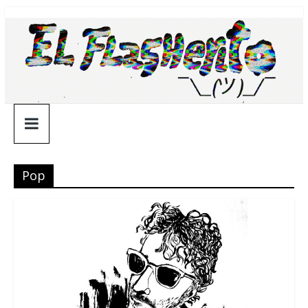
Saltar
¯\_(ツ)_/
al
contenido
¯
Pop