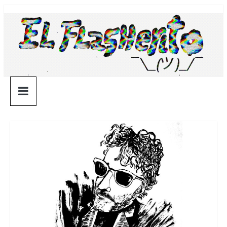
Saltar
¯\_(ツ)_/
al
contenido
¯