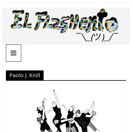
Saltar
¯\_(ツ)_/
al
contenido
¯
Paolo J. Knill