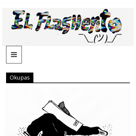
Saltar
¯\_(ツ)_/
al
contenido
¯
Okupas