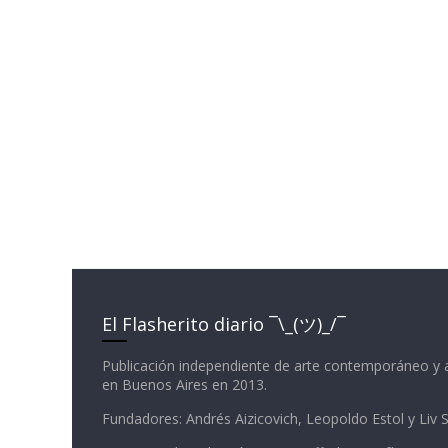
El Flasherito diario ¯\_(ツ)_/¯
Publicación independiente de arte contemporáneo y 
en Buenos Aires en 2013.
Fundadores: Andrés Aizicovich, Leopoldo Estol y Liv