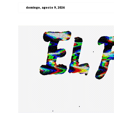
Saltar
domingo, agosto 9, 2026
al
contenido
¯\_(ツ)_/
¯