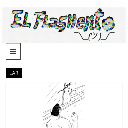
Saltar
¯\_(ツ)_/
al
contenido
¯
LAR