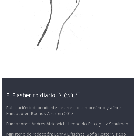
El Flasherito diario ¯\_(ツ)_/¯
Publicación independiente de arte contemporáneo y afines.
Fundado en Buenos Aires en 2013.
Fundadores: Andrés Aizicovich, Leopoldo Estol y Liv Schulman
Ministerio de redacción: Lenny Liffschitz, Sofía Reitter y Pepo