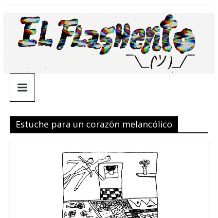
Saltar
¯\_(ツ)_/
al
contenido
¯
Estuche para un corazón melancólico