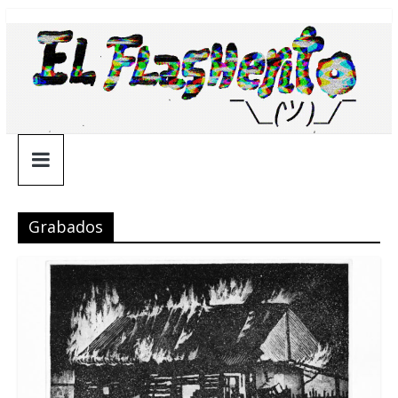
Saltar
¯\_(ツ)_/
al
contenido
¯
Grabados