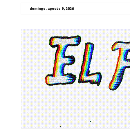
Saltar
domingo, agosto 9, 2026
al
contenido
¯\_(ツ)_/
¯