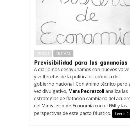
TEXTOS
ÚLTIMAS
Previsibilidad para las ganancias
A diario nos desayunamos con nuevos vaiv
y volteretas de la política económica del
gobierno nacional. Con ánimo técnico pero a
vez divulgativo,
Mara Pedrazzoli
analiza las
estrategias de flotación cambiaria del acuer
del
Ministerio de Economía
con el
FMI
y las
perspectivas de este pacto fáustico.
Leer má