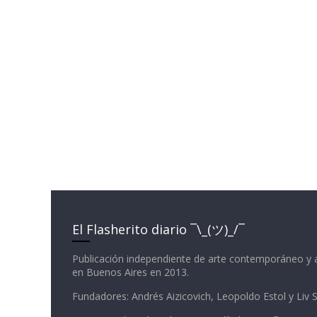
El Flasherito diario ¯\_(ツ)_/¯
Publicación independiente de arte contemporáneo y 
en Buenos Aires en 2013.
Fundadores: Andrés Aizicovich, Leopoldo Estol y Liv