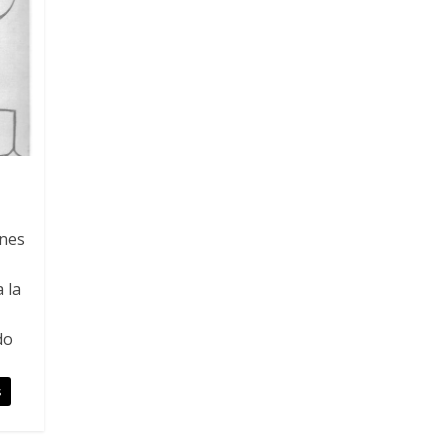
enes
 la
do
s