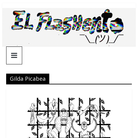
Saltar
¯\_(ツ)_/
al
contenido
¯
Gilda Picabea