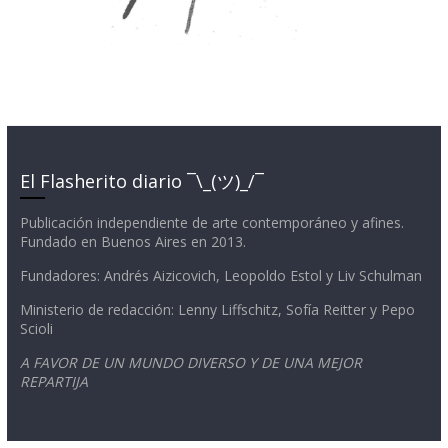
El Flasherito diario ¯\_(ツ)_/¯
Publicación independiente de arte contemporáneo y afines.
Fundado en Buenos Aires en 2013.
Fundadores: Andrés Aizicovich, Leopoldo Estol y Liv Schulman
Ministerio de redacción: Lenny Liffschitz, Sofía Reitter y Pepo
Scioli
A FAVOR DE UN MUNDO DIVERSO Y DE UNA MEJOR
REPARTIJA