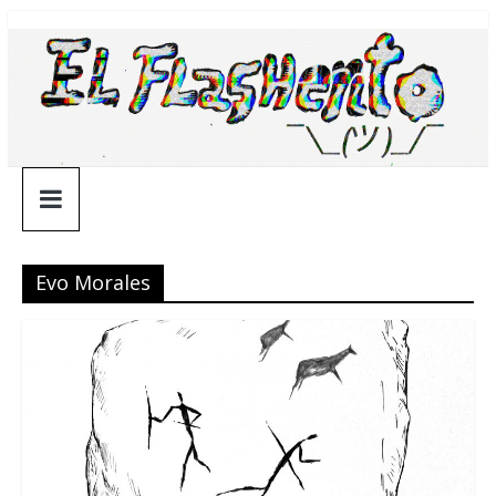
Saltar
¯\_(ツ)_/
al
contenido
¯
Evo Morales