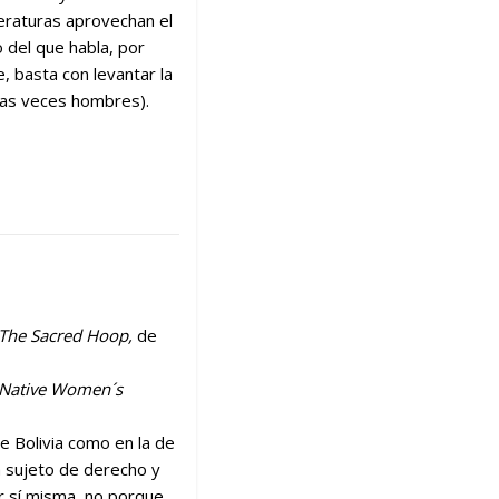
iteraturas aprovechan el
o del que habla, por
, basta con levantar la
chas veces hombres).
The Sacred Hoop,
de
 Native Women´s
de Bolivia como en la de
a sujeto de derecho y
or sí misma, no porque