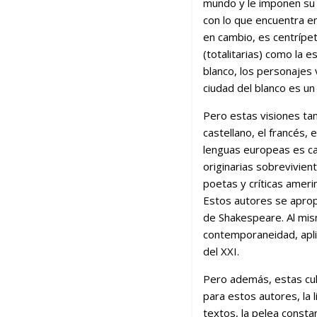
mundo y le imponen su 
con lo que encuentra en 
en cambio, es centrípeta
(totalitarias) como la es
blanco, los personajes
ciudad del blanco es un 
Pero estas visiones tan
castellano, el francés, 
lenguas europeas es cas
originarias sobrevivien
poetas y críticas ameri
Estos autores se apropi
de Shakespeare. Al mism
contemporaneidad, apli
del XXI.
Pero además, estas cult
para estos autores, la l
textos, la pelea consta