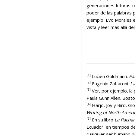
generaciones futuras con
poder de las palabras p
ejemplo, Evo Morales e
vista y leer más allá d
[1]
Lucien Goldmann.
Pa
[2]
Eugenio Zaffaroni.
L
[3]
Ver, por ejemplo, la 
Paula Gunn Allen. Bost
[4]
Harjo, Joy y Bird, Glo
Writing of North Ameri
[5]
En su libro
La Pacha
Ecuador, en tiempos de
cualquier ser humano po