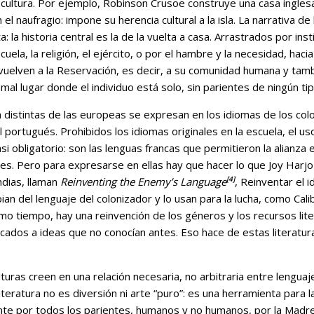
cultura. Por ejemplo, Robinson Crusoe construye una casa inglesa
el naufragio: impone su herencia cultural a la isla. La narrativa d
: la historia central es la de la vuelta a casa. Arrastrados por ins
cuela, la religión, el ejército, o por el hambre y la necesidad, haci
 vuelven a la Reservación, es decir, a su comunidad humana y tam
mal lugar donde el individuo está solo, sin parientes de ningún tip
 distintas de las europeas se expresan en los idiomas de los colon
el portugués. Prohibidos los idiomas originales en la escuela, el us
i obligatorio: son las lenguas francas que permitieron la alianza 
tes. Pero para expresarse en ellas hay que hacer lo que Joy Harjo 
[4]
ndias, llaman
Reinventing the Enemy’s Language
, Reinventar el 
an del lenguaje del colonizador y lo usan para la lucha, como Cal
o tiempo, hay una reinvención de los géneros y los recursos lite
cados a ideas que no conocían antes. Eso hace de estas literatur
uras creen en una relación necesaria, no arbitraria entre lenguaj
iteratura no es diversión ni arte “puro”: es una herramienta para l
nte por todos los parientes, humanos y no humanos, por la Madre 