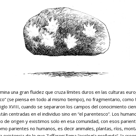
ina una gran fluidez que cruza límites duros en las culturas eur
co” (se piensa en todo al mismo tiempo), no fragmentario, como f
iglo XVIII, cuando se separaron los campos del conocimiento cien
tán centradas en el individuo sino en “el parentesco”. Los hum
co de origen y existimos solo en esa comunidad, con esos parient
mo parientes no humanos, es decir animales, plantas, ríos, mont
 existencia de lo que Zaffaroni llama “ecología profunda”, la cree