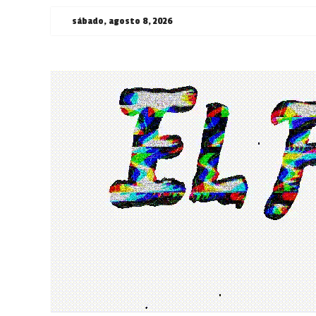
Saltar
sábado, agosto 8, 2026
al
contenido
¯\_(ツ)_/
¯