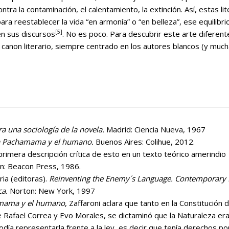
tra la contaminación, el calentamiento, la extinción. Así, estas l
ara reestablecer la vida “en armonía” o “en belleza”, ese equilibri
[5]
n sus discursos
. No es poco. Para descubrir este arte diferente
el canon literario, siempre centrado en los autores blancos (y mu
ra una sociología de la novela.
Madrid: Ciencia Nueva, 1967
a Pachamama y el humano.
Buenos Aires: Colihue, 2012.
primera descripción crítica de esto en un texto teórico amerindio
on: Beacon Press, 1986.
ria (editoras).
Reinventing the Enemy´s Language. Contemporary
ca.
Norton: New York, 1997
mama y el humano
, Zaffaroni aclara que tanto en la Constitución 
 Rafael Correa y Evo Morales, se dictaminó que la Naturaleza er
día representarla frente a la ley, es decir que tenía derechos p