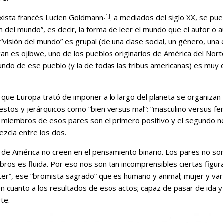
[1]
rxista francés Lucien Goldmann
, a mediados del siglo XX, se pue
sión del mundo”, es decir, la forma de leer el mundo que el autor o
 “visión del mundo” es grupal (de una clase social, un género, una e
an es ojibwe, uno de los pueblos originarios de América del Nort
undo de ese pueblo (y la de todas las tribus americanas) es muy 
 que Europa trató de imponer a lo largo del planeta se organizan
uestos y jerárquicos como “bien versus mal”; “masculino versus f
s miembros de esos pares son el primero positivo y el segundo ne
zcla entre los dos.
 de América no creen en el pensamiento binario. Los pares no son
bros es fluida. Por eso nos son tan incomprensibles ciertas figur
ster”, ese “bromista sagrado” que es humano y animal; mujer y va
 cuanto a los resultados de esos actos; capaz de pasar de ida y 
te.