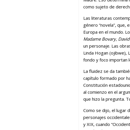
como sujeto de derec
Las literaturas contem
género “novela”, que, e
Europa en el mundo. Los
Madame Bovary, David 
un personaje. Las obra
Linda Hogan (ojibwe), L
fondo y foco importan 
La fluidez se da tambi
capítulo formado por ha
Constitución estadouni
al comienzo en el argu
que hizo la pregunta. T
Como se dijo, el lugar d
personajes occidentales
y XIX, cuando “Occident