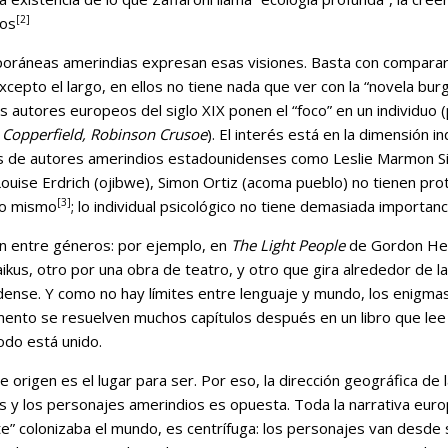
[2]
hos
poráneas amerindias expresan esas visiones. Basta con comparar 
xcepto el largo, en ellos no tiene nada que ver con la “novela bu
 autores europeos del siglo XIX ponen el “foco” en un individuo (p
Copperfield, Robinson Crusoe
). El interés está en la dimensión in
s de autores amerindios estadounidenses como Leslie Marmon Sil
ouise Erdrich (ojibwe), Simon Ortiz (acoma pueblo) no tienen prot
[3]
lo mismo
; lo individual psicológico no tiene demasiada importanc
én entre géneros: por ejemplo, en
The Light People
de Gordon Hen
ikus, otro por una obra de teatro, y otro que gira alrededor de la 
dense. Y como no hay límites entre lenguaje y mundo, los enigma
mento se resuelven muchos capítulos después en un libro que lee 
odo está unido.
e origen es el lugar para ser. Por eso, la dirección geográfica de l
 y los personajes amerindios es opuesta. Toda la narrativa europ
e” colonizaba el mundo, es centrífuga: los personajes van desde s