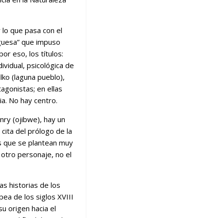
lo que pasa con el
rguesa” que impuso
or eso, los títulos:
dividual, psicológica de
ko (laguna pueblo),
agonistas; en ellas
ia. No hay centro.
ry (ojibwe), hay un
cita del prólogo de la
s que se plantean muy
otro personaje, no el
as historias de los
ea de los siglos XVIII
u origen hacia el