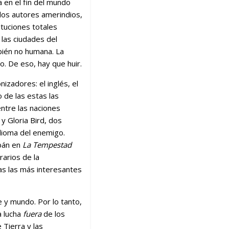
 en el fin del mundo
e los autores amerindios,
tituciones totales
a las ciudades del
bién no humana. La
o. De eso, hay que huir.
izadores: el inglés, el
o de las estas las
entre las naciones
y Gloria Bird, dos
idioma del enemigo.
ibán en
La Tempestad
rarios de la
as las más interesantes
e y mundo. Por lo tanto,
a lucha
fuera
de los
Tierra y las