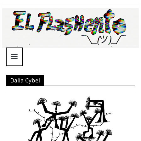
Saltar
¯\_(ツ)_/
al
contenido
¯
Dalia Cybel