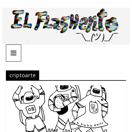
Saltar
¯\_(ツ)_/
al
contenido
¯
criptoarte