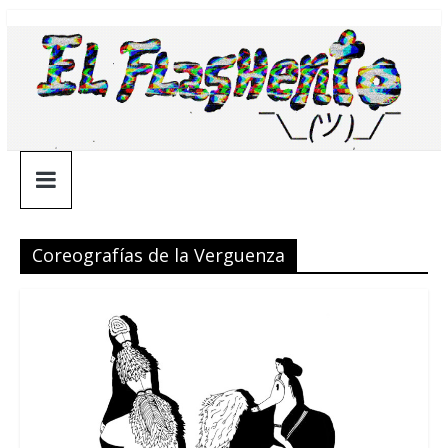
Saltar
¯\_(ツ)_/
al
contenido
¯
Coreografías de la Verguenza