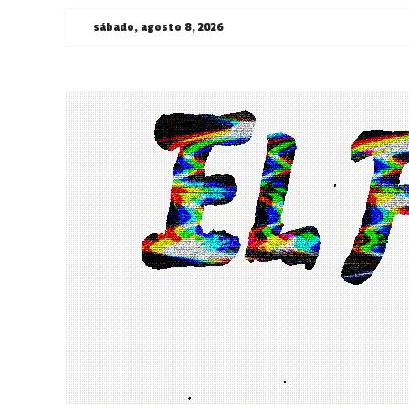
Saltar
sábado, agosto 8, 2026
al
contenido
¯\_(ツ)_/
¯