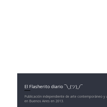
El Flasherito diario ¯\_(ツ)_/¯
Publicación independiente de arte contemporáneo y 
en Buenos Aires en 2013.