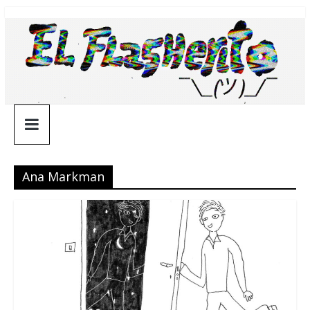
Saltar
¯\_(ツ)_/
al
contenido
¯
Ana Markman