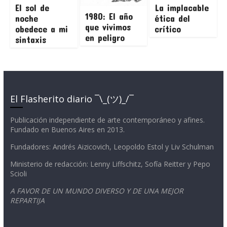
El sol de
La implacable
1980: El año
noche
ética del
que vivimos
obedece a mi
crítico
en peligro
sintaxis
El Flasherito diario ¯\_(ツ)_/¯
Publicación independiente de arte contemporáneo y afines.
Fundado en Buenos Aires en 2013.
Fundadores: Andrés Aizicovich, Leopoldo Estol y Liv Schulman
Ministerio de redacción: Lenny Liffschitz, Sofía Reitter y Pepo
Scioli
A FAVOR DE UN MUNDO DIVERSO Y DE UNA MEJOR
REPARTIJA