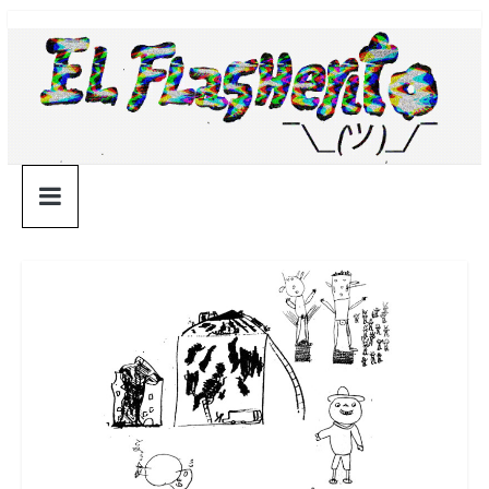
Saltar
¯\_(ツ)_/
al
contenido
¯