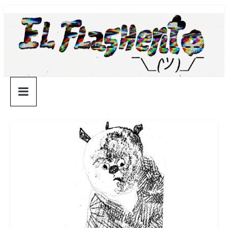
Saltar
¯\_(ツ)_/
al
contenido
¯