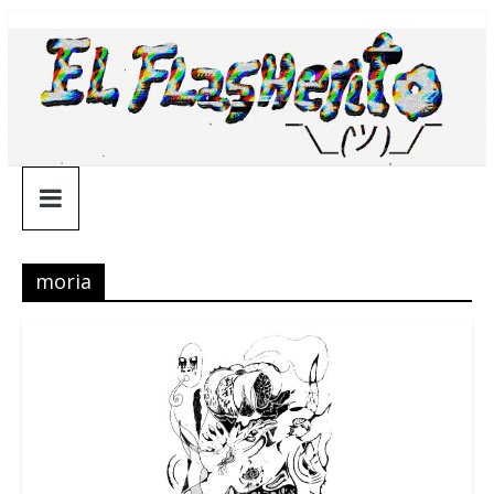
Saltar
¯\_(ツ)_/
al
contenido
¯
moria