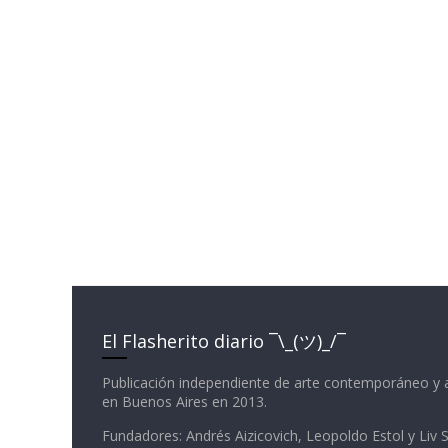
El Flasherito diario ¯\_(ツ)_/¯
Publicación independiente de arte contemporáneo y 
en Buenos Aires en 2013.
Fundadores: Andrés Aizicovich, Leopoldo Estol y Liv