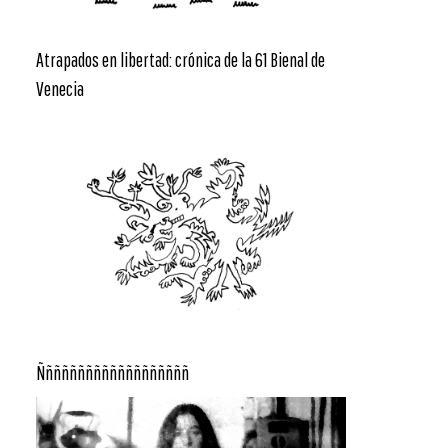
Atrapados en libertad: crónica de la 61 Bienal de
Venecia
Ñññññññññññññññññññ