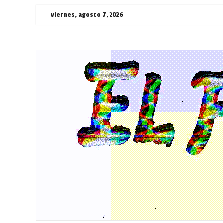
Saltar
viernes, agosto 7, 2026
al
contenido
¯\_(ツ)_/
¯