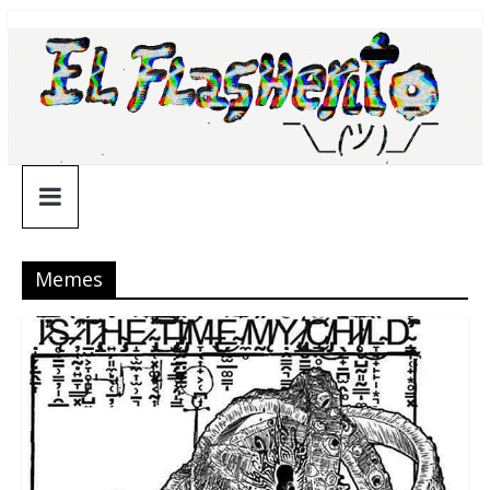
Saltar
¯\_(ツ)_/
al
contenido
¯
Memes