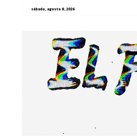
Saltar
sábado, agosto 8, 2026
al
contenido
¯\_(ツ)_/
¯