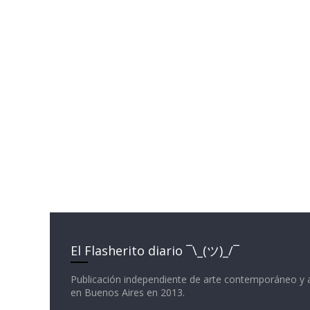
El Flasherito diario ¯\_(ツ)_/¯
Publicación independiente de arte contemporáneo y 
en Buenos Aires en 2013.