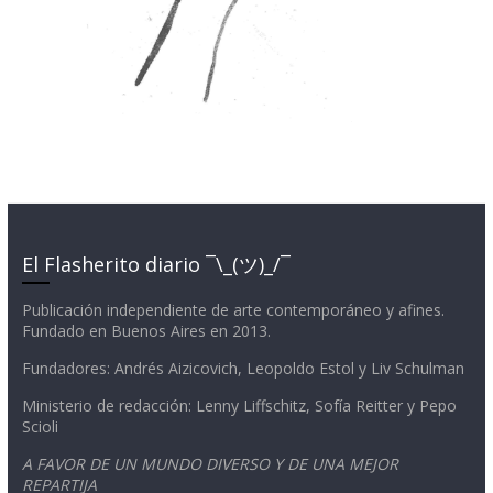
El Flasherito diario ¯\_(ツ)_/¯
Publicación independiente de arte contemporáneo y afines.
Fundado en Buenos Aires en 2013.
Fundadores: Andrés Aizicovich, Leopoldo Estol y Liv Schulman
Ministerio de redacción: Lenny Liffschitz, Sofía Reitter y Pepo
Scioli
A FAVOR DE UN MUNDO DIVERSO Y DE UNA MEJOR
REPARTIJA