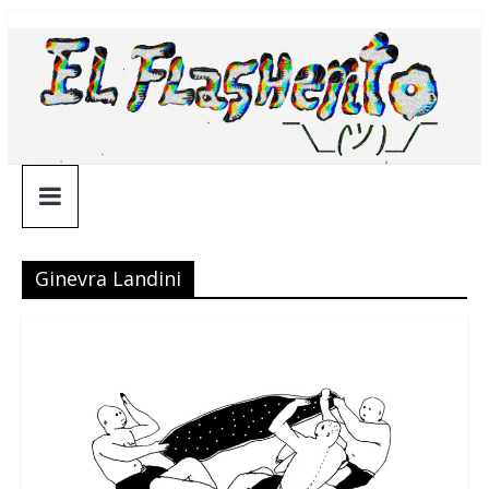
Saltar
¯\_(ツ)_/
al
contenido
¯
Ginevra Landini