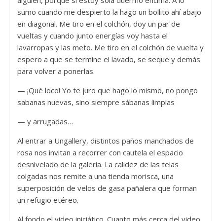
alguien, porque si estoy sola duermo encima. A lo
sumo cuando me despierto la hago un bollito ahí abajo
en diagonal. Me tiro en el colchón, doy un par de
vueltas y cuando junto energías voy hasta el
lavarropas y las meto. Me tiro en el colchón de vuelta y
espero a que se termine el lavado, se seque y demás
para volver a ponerlas.
— ¡Qué loco! Yo te juro que hago lo mismo, no pongo
sabanas nuevas, sino siempre sábanas limpias
— y arrugadas…
Al entrar a Ungallery, distintos paños manchados de
rosa nos invitan a recorrer con cautela el espacio
desnivelado de la galería. La calidez de las telas
colgadas nos remite a una tienda morisca, una
superposición de velos de gasa pañalera que forman
un refugio etéreo.
Al fondo el video iniciático. Cuanto más cerca del video