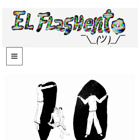
Saltar
¯\_(ツ)_/
al
contenido
¯