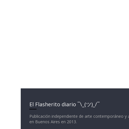
El Flasherito diario ¯\_(ツ)_/¯
Publicación independiente de arte contemporáneo y 
en Buenos Aires en 2013.