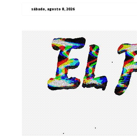
Saltar
sábado, agosto 8, 2026
al
contenido
¯\_(ツ)_/
¯