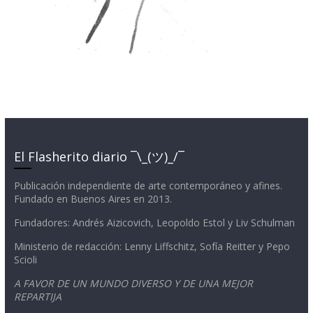
El Flasherito diario ¯\_(ツ)_/¯
Publicación independiente de arte contemporáneo y afines.
Fundado en Buenos Aires en 2013.
Fundadores: Andrés Aizicovich, Leopoldo Estol y Liv Schulman
Ministerio de redacción: Lenny Liffschitz, Sofía Reitter y Pepo
Scioli
A FAVOR DE UN MUNDO DIVERSO Y DE UNA MEJOR
REPARTIJA