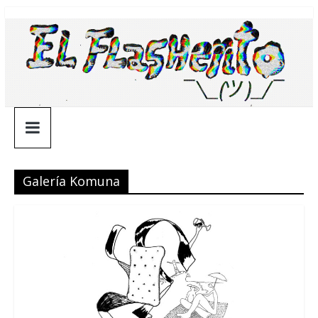
Saltar
¯\_(ツ)_/
al
contenido
¯
Galería Komuna