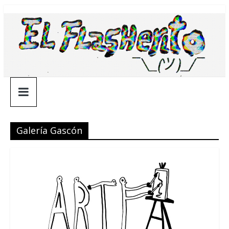
Saltar
¯\_(ツ)_/
al
contenido
¯
Galería Gascón