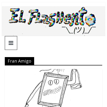
Saltar
¯\_(ツ)_/
al
contenido
¯
Fran Amigo