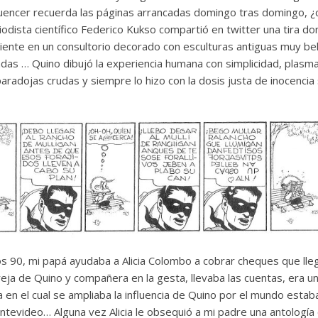
nfluencer recuerda las páginas arrancadas domingo tras domingo,
iodista científico Federico Kukso compartió en twitter una tira 
ciente en un consultorio decorado con esculturas antiguas muy be
as … Quino dibujó la experiencia humana con simplicidad, plas
 paradojas crudas y siempre lo hizo con la dosis justa de inocencia 
s 90, mi papá ayudaba a Alicia Colombo a cobrar cheques que ll
pareja de Quino y compañera en la gesta, llevaba las cuentas, era 
 en el cual se ampliaba la influencia de Quino por el mundo esta
tevideo… Alguna vez Alicia le obsequió a mi padre una antología