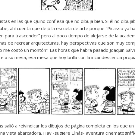
stas en las que Quino confiesa que no dibuja bien. Si él no dibuja
tube, ahí cuenta que dejó la escuela de arte porque “Picasso ya 
bien para trascender” pero al poco tiempo de alejarse de la academ
anas de recrear arquitecturas, hay perspectivas que son muy comp
dio me costó un montón”. Las horas que habrá pasado Joaquin Sal
e a su mesa, esa mesa que hoy brilla con la incandescencia propia
ás salió a reivindicar los dibujos de página completa en los que un
na vista abarcadora. Hay -sugiere Llinás- aventura cinematográfi