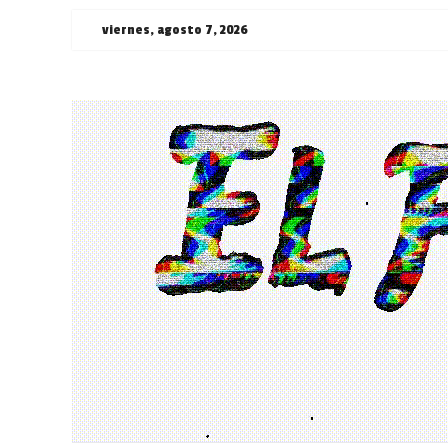
Saltar
viernes, agosto 7, 2026
al
contenido
¯\_(ツ)_/
¯