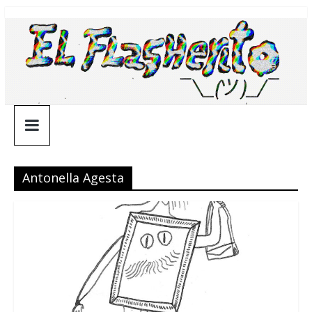
Saltar
¯\_(ツ)_/
al
contenido
¯
Antonella Agesta