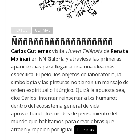
TEXTOS
ÚLTIMAS
Ñññññññññññññññññññ
Carlos Gutierrez
visita
Huevo Telépata
de
Renata
Molinari
en
NN Galería
y atraviesa las primeras
apariciencias para llegar a una una idea más
específica. El pelo, los objetos de laboratorio, la
simbología y las pinturas no tienen un mensaje de
orden espiritual o litúrgico. Quizá la apuesta sea,
dice Carlos, intentar reinsertar a lxs humanos
dentro del ecosistema general de vida,
aprovechando los modos de pensamiento del
mundo que habitamos para crear obras que
atraen y repelen por igual.
Leer más