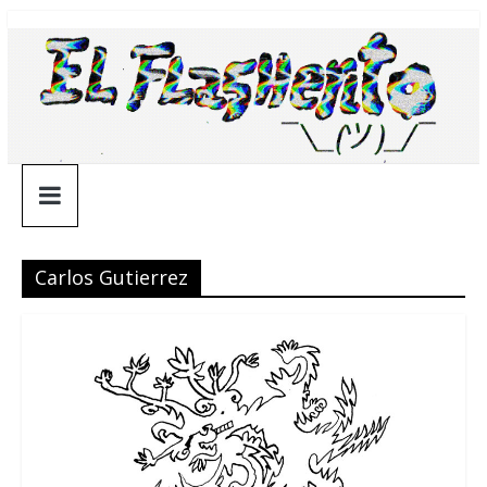
Saltar
¯\_(ツ)_/
al
contenido
¯
Carlos Gutierrez