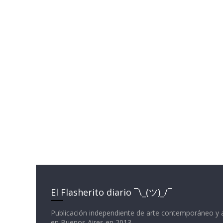
El Flasherito diario ¯\_(ツ)_/¯
Publicación independiente de arte contemporáneo y 
en Buenos Aires en 2013.