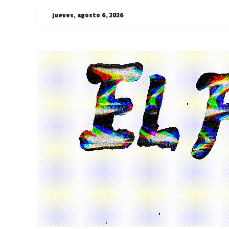
Saltar
jueves, agosto 6, 2026
al
contenido
¯\_(ツ)_/
¯