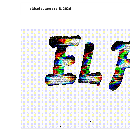
Saltar
sábado, agosto 8, 2026
al
contenido
¯\_(ツ)_/
¯