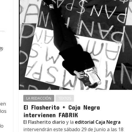
LA REDACCIÓN
TEXTOS
den
El Flasherito + Caja Negra
ños
intervienen FABRIK
El Flasherito diario
y la
editorial Caja Negra
do
intervendrán este sábado 29 de Junio a las 18