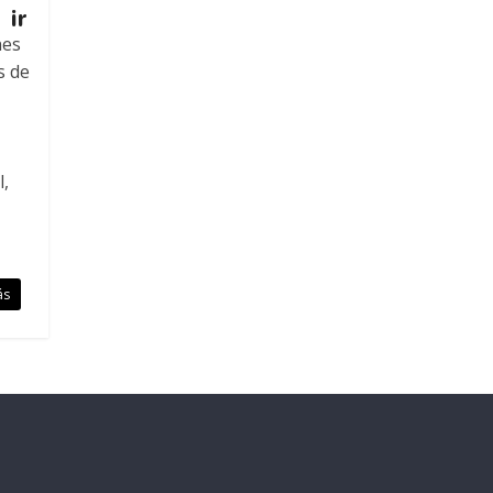
 ir
nes
s de
l,
ás