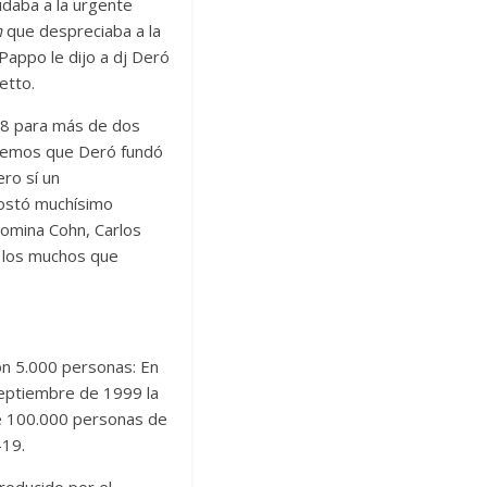
udaba a la urgente
n
que despreciaba a la
Pappo le dijo a dj Deró
etto.
98 para más de dos
rdemos que Deró fundó
ro sí un
costó muchísimo
 Romina Cohn, Carlos
e los muchos que
n 5.000 personas: En
septiembre de 1999 la
de 100.000 personas de
-19.