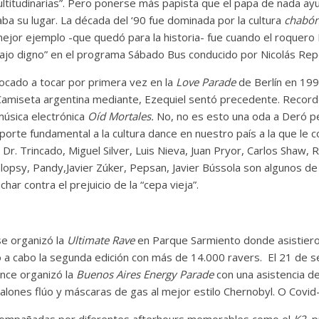
ultitudinarias”. Pero ponerse más papista que el papa de nada ay
a su lugar. La década del ‘90 fue dominada por la cultura
chabó
mejor ejemplo -que quedó para la historia- fue cuando el roquero 
ajo digno” en el programa Sábado Bus conducido por Nicolás Rep
ocado a tocar por primera vez en la
Love Parade
de Berlín en 19
 Camiseta argentina mediante, Ezequiel sentó precedente. Reco
música electrónica
Oíd Mortales.
No, no es esto una oda a Deró pe
orte fundamental a la cultura dance en nuestro país a la que le 
 Dr. Trincado, Miguel Silver, Luis Nieva, Juan Pryor, Carlos Shaw,
alopsy, Pandy,Javier Zúker, Pepsan, Javier Bússola son algunos d
har contra el prejuicio de la “cepa vieja”.
e organizó la
Ultimate Rave
en Parque Sarmiento donde asistiero
 a cabo la segunda edición con más de 14.000 ravers. El 21 de 
ance organizó la
Buenos Aires Energy Parade
con una asistencia 
talones flúo y máscaras de gas al mejor estilo Chernobyl. O Covid