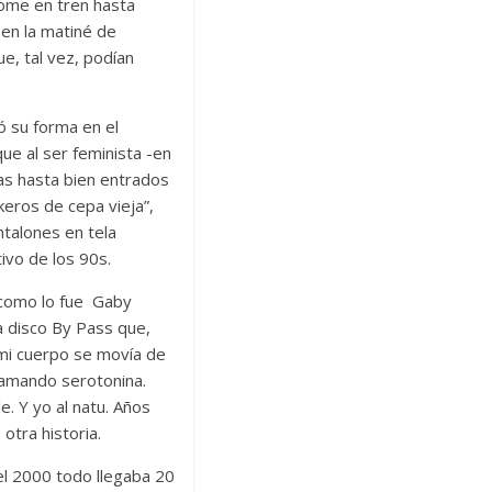
dome en tren hasta
 en la matiné de
, tal vez, podían
ó su forma en el
ue al ser feminista -en
as hasta bien entrados
keros de cepa vieja”,
ntalones en tela
ivo de los 90s.
a como lo fue Gaby
la disco By Pass que,
 mi cuerpo se movía de
rramando serotonina.
e. Y yo al natu. Años
 otra historia.
el 2000 todo llegaba 20