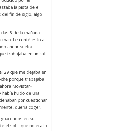
roducido por el
taba la pista de el
el fin de siglo, algo
a las 3 de la mañana
scman. Le conté esto a
ado andar suelta
ue trabajaba en un call
 el 29 que me dejaba en
noche porque trabajaba
-ahora Movistar-
y había huido de una
ndenaban por cuestionar
amente, quería coger.
ó guardados en su
 el sol – que no era lo