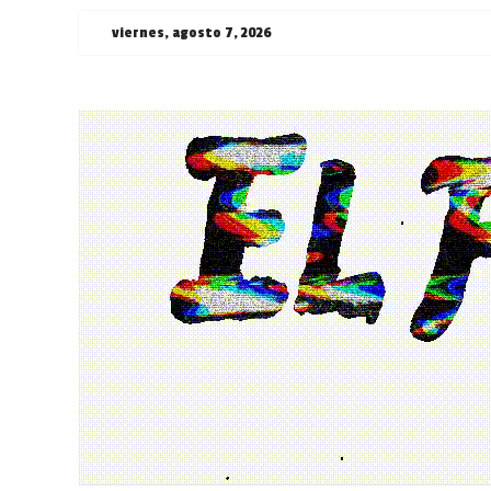
Saltar
viernes, agosto 7, 2026
al
contenido
¯\_(ツ)_/
¯