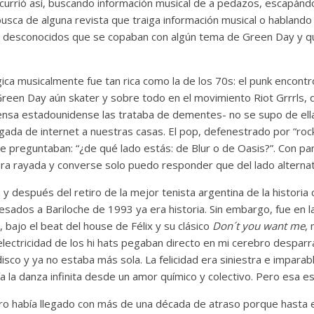
scurrió así, buscando información musical de a pedazos, escapán
busca de alguna revista que traiga información musical o hablando
desconocidos que se copaban con algún tema de Green Day y que
ica musicalmente fue tan rica como la de los 70s: el punk encontr
reen Day aún skater y sobre todo en el movimiento Riot Grrrls, q
ensa estadounidense las trataba de dementes- no se supo de ell
legada de internet a nuestras casas. El pop, defenestrado por “roc
te preguntaban: “¿de qué lado estás: de Blur o de Oasis?”. Con pa
era rayada y converse solo puedo responder que del lado alternat
y después del retiro de la mejor tenista argentina de la histori
gresados a Bariloche de 1993 ya era historia. Sin embargo, fue en 
 bajo el beat del house de Félix y su clásico
Don´t you want me
,
 electricidad de los hi hats pegaban directo en mi cerebro despa
isco y ya no estaba más sola. La felicidad era siniestra e imparabl
la danza infinita desde un amor químico y colectivo. Pero esa es
turo había llegado con más de una década de atraso porque hasta 