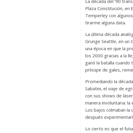
La década del ‘90 tran
Plaza Constitución, en 
Temperley con algunos 
tirarme alguna data.
La última década analóg
Grunge Seattle, en un G
una época en que la pr
los 2000 gracias a la l
ganó la batalla cuando 
príncipe de gales, rem
Promediando la década 
Sabatini, el viaje de e
con sus shows de láser,
manera involuntaria: la
Los bajos colmaban la d
después experimentaría 
Lo cierto es que el fu