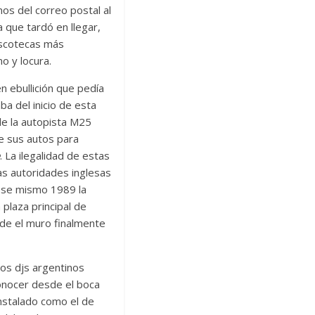
os del correo postal al
 que tardó en llegar,
discotecas más
o y locura.
 ebullición que pedía
a del inicio de esta
de la autopista M25
e sus autos para
. La ilegalidad de estas
las autoridades inglesas
 ese mismo 1989 la
a plaza principal de
rde el muro finalmente
os djs argentinos
conocer desde el boca
instalado como el de