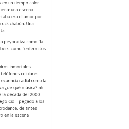
 en un tiempo color
buena: una escena
rtaba era el amor por
l rock chabón. Una
ta.
a peyorativa como “la
ubbers como “enfermitos
piros inmortales
s teléfonos celulares
recuencia radial como la
iva ¿de qué música? ah
de la década del 2000
Diego Cid – pegado a los
etrodance, de tintes
ivo en la escena