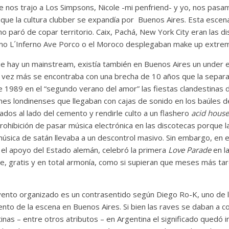
e nos trajo a Los Simpsons, Nicole -mi penfriend- y yo, nos pasam
que la cultura clubber se expandía por Buenos Aires. Esta escena
no paró de copar territorio. Caix, Pachá, New York City eran las 
omo L´Inferno Ave Porco o el Moroco desplegaban make up extrem
 hay un mainstream, existía también en Buenos Aires un under en
a vez más se encontraba con una brecha de 10 años que la separab
de 1989 en el “segundo verano del amor” las fiestas clandestinas 
nes londinenses que llegaban con cajas de sonido en los baúles d
dos al lado del cemento y rendirle culto a un flashero
acid house
prohibición de pasar música electrónica en las discotecas porque 
úsica de satán llevaba a un descontrol masivo. Sin embargo, en
 el apoyo del Estado alemán, celebró la primera
Love Parade
en l
ibre, gratis y en total armonía, como si supieran que meses más ta
ento organizado es un contrasentido según Diego Ro-K, uno de l
iento de la escena en Buenos Aires. Si bien las raves se daban a 
inas – entre otros atributos – en Argentina el significado quedó 