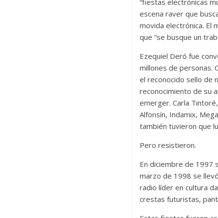
“fiestas electrónicas m
escena raver que buscab
movida electrónica. El 
que “se busque un trab
Ezequiel Deró fue conv
millones de personas.
el reconocido sello de 
reconocimiento de su ap
emerger. Carla Tintoré,
Alfonsín, Indamix, Meg
también tuvieron que luc
Pero resistieron.
En diciembre de 1997 s
marzo de 1998 se llevó
radio líder en cultura d
crestas futuristas, pan