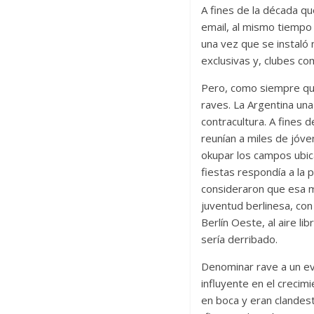
A fines de la década qu
email, al mismo tiempo 
una vez que se instaló 
exclusivas y, clubes c
Pero, como siempre que
raves. La Argentina un
contracultura. A fines 
reunían a miles de jóve
okupar los campos ubica
fiestas respondía a la 
consideraron que esa m
juventud berlinesa, con
Berlín Oeste, al aire l
sería derribado.
Denominar rave a un ev
influyente en el crecim
en boca y eran clandest