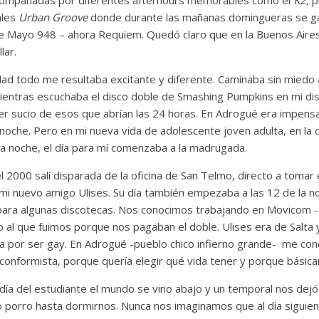
acompañadas por diferentes afterhours memorables como el
K2,
p
ales
Urban Groove
donde
durante las mañanas domingueras se gas
 Mayo 948 – ahora Requiem. Quedó claro que en la Buenos Aires d
lar.
dad todo me resultaba excitante y diferente. Caminaba sin miedo 
ientras escuchaba el disco doble de Smashing Pumpkins en mi di
er sucio de esos que abrían las 24 horas. En Adrogué era impens
noche. Pero en mi nueva vida de adolescente joven adulta, en la q
la noche, el día para mí comenzaba a la madrugada.
 2000 salí disparada de la oficina de San Telmo, directo a tomar
e mi nuevo amigo Ulises. Su día también empezaba a las 12 de la 
 para algunas discotecas. Nos conocimos trabajando en Movicom 
o al que fuimos porque nos pagaban el doble. Ulises era de Salta 
ba por ser gay. En Adrogué -pueblo chico infierno grande- me co
 conformista, porque quería elegir qué vida tener y porque básic
día del estudiante el mundo se vino abajo y un temporal nos dej
orro hasta dormirnos. Nunca nos imaginamos que al día siguiente