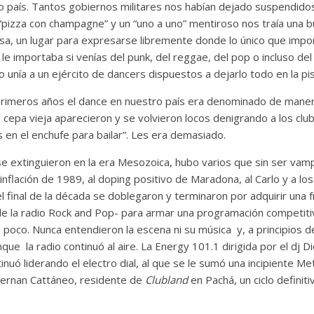
 país. Tantos gobiernos militares nos habían dejado suspendidos
 “pizza con champagne” y un “uno a uno” mentiroso nos traía una 
rsa, un lugar para expresarse libremente donde lo único que impo
 le importaba si venías del punk, del reggae, del pop o incluso de
unía a un ejército de dancers dispuestos a dejarlo todo en la pis
rimeros años el dance en nuestro país era denominado de maner
 cepa vieja aparecieron y se volvieron locos denigrando a los cl
en el enchufe para bailar”. Les era demasiado.
 se extinguieron en la era Mesozoica, hubo varios que sin ser vam
inflación de 1989, al doping positivo de Maradona, al Carlo y a lo
l final de la década se doblegaron y terminaron por adquirir una f
 de la radio Rock and Pop- para armar una programación competit
ró poco. Nunca entendieron la escena ni su música y, a principios 
nque la radio continuó al aire. La Energy 101.1 dirigida por el dj 
inuó liderando el electro dial, al que se le sumó una incipiente M
Hernan Cattáneo, residente de
Clubland
en Pachá, un ciclo definit