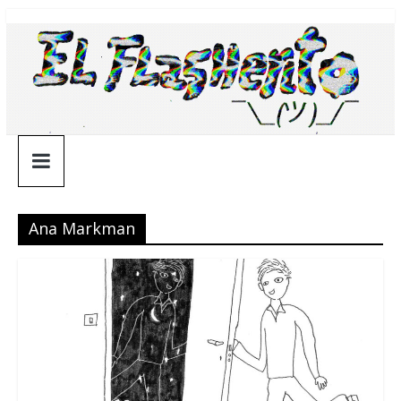
Saltar
¯\_(ツ)_/
al
contenido
¯
Ana Markman