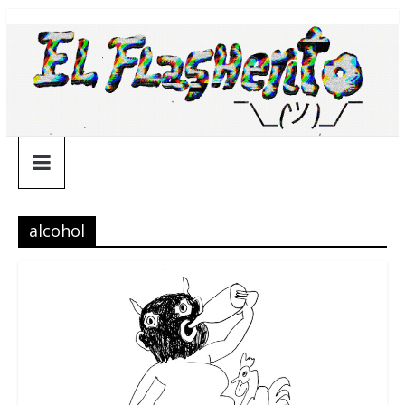
Saltar
¯\_(ツ)_/
al
contenido
¯
alcohol