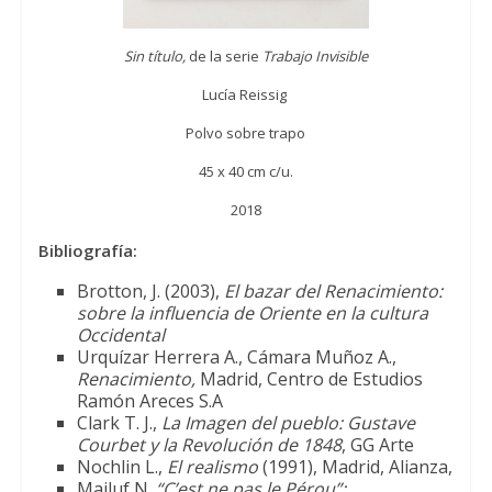
Sin título,
de la serie
Trabajo Invisible
Lucía Reissig
Polvo sobre trapo
45 x 40 cm c/u.
2018
Bibliografía:
Brotton, J. (2003),
El bazar del Renacimiento:
sobre la influencia de Oriente en la cultura
Occidental
Urquízar Herrera A., Cámara Muñoz A.,
Renacimiento,
Madrid, Centro de Estudios
Ramón Areces S.A
Clark T. J.,
La Imagen del pueblo: Gustave
Courbet y la Revolución de 1848
, GG Arte
Nochlin L.,
El realismo
(1991), Madrid, Alianza,
Majluf N.
“C’est ne pas le Pérou”: