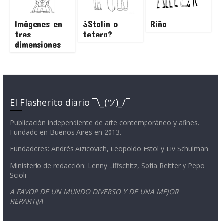
Imágenes en
¿Stalin o
Riña
tres
tetera?
dimensiones
El Flasherito diario ¯\_(ツ)_/¯
Publicación independiente de arte contemporáneo y afines.
Fundado en Buenos Aires en 2013.
Fundadores: Andrés Aizicovich, Leopoldo Estol y Liv Schulman
Ministerio de redacción: Lenny Liffschitz, Sofía Reitter y Pepo
Scioli
A FAVOR DE UN MUNDO DIVERSO Y DE UNA MEJOR
REPARTIJA