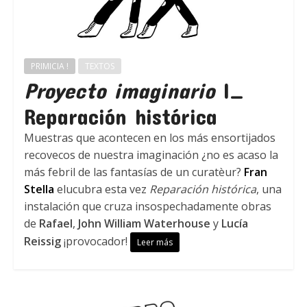
PRIMICIA !
TEXTOS
Proyecto imaginario
I_
Reparación histórica
Muestras que acontecen en los más ensortijados
recovecos de nuestra imaginación ¿no es acaso la
más febril de las fantasías de un curatèur?
Fran
Stella
elucubra esta vez
Reparación histórica
, una
instalación que cruza insospechadamente obras
de
Rafael
,
John William Waterhouse
y
Lucía
Reissig
¡provocador!
Leer más