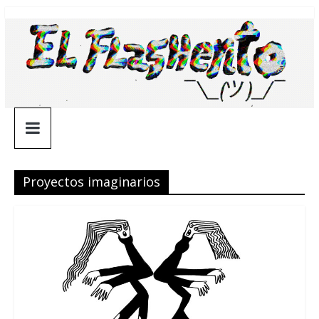
Saltar
¯\_(ツ)_/
al
contenido
¯
Proyectos imaginarios