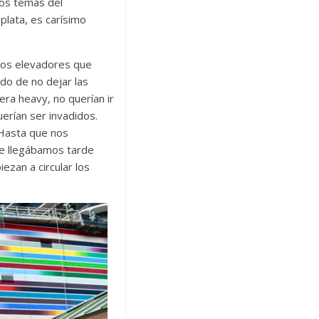
los temas del
plata, es carísimo
 los elevadores que
ado de no dejar las
era heavy, no querían ir
erían ser invadidos.
 Hasta que nos
ue llegábamos tarde
ezan a circular los