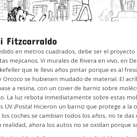
 Fitzcarraldo
medido en metros cuadrados, debe ser el proyect
as mejicanos. Vi murales de Rivera en vivo, en Det
feller que le llevo años pintar porque es al fre
 y Orozco se hubiesen mudado de material. El acrí
ase a resina, con un cover de barniz sobre molécul
o. La luz rebota inmediatamente sobre estas molé
s UV ¡Posta! Hicieron un barniz que protege a la o
i los coches se cambian todos los años, no te das 
n realidad, ahora los autos no se oxidan porque so