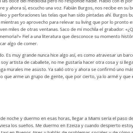
si las doce del mediodía pero no responde nadie. Hablo con el po
bre y ahora sí, escucho una voz. Fabián Burgos, nos recibe en su
leo y perforaciones las telas que han sido pintadas ahí. Burgos bu
ientras yo aprovecho para relevar su living que por lo pronto es
ven miles de otras ventanas. Saco de mi mochila el grabador: «¿
 memoria?» Fiel a una literatura que desconoce su momento histór
scar algo de comer.
do. Es muy grande nunca hice algo así, es como atravesar un barc
, soy artista de caballete, no me gustaría hacer otra cosa y si lle
ga murales me asusto. Ya salió otro y ahora se confirmó uno má
o que arme un grupo de gente, que por cierto, ya lo armé y que e
e noche y duermo en esas horas, llegar a Miami sería el paso de u
aviesa los sueños. Me duermo en Ezeiza y cuando despierto estoy 
 taxi en Buenos Aires y hablás de problemas sociales y de cómo surc