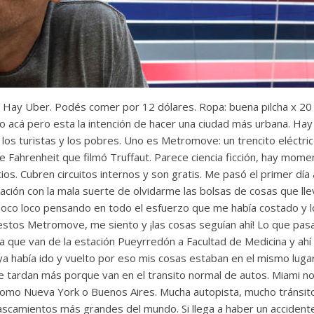
s. Hay Uber. Podés comer por 12 dólares. Ropa: buena pilcha x 20
o acá pero esta la intención de hacer una ciudad más urbana. Ha
os turistas y los pobres. Uno es Metromove: un trencito eléctr
e Fahrenheit que filmó Truffaut. Parece ciencia ficción, hay mome
ios. Cubren circuitos internos y son gratis. Me pasó el primer día 
ación con la mala suerte de olvidarme las bolsas de cosas que ll
poco loco pensando en todo el esfuerzo que me había costado y l
estos Metromove, me siento y ¡las cosas seguían ahí! Lo que pas
ra que van de la estación Pueyrredón a Facultad de Medicina y ahí
ya había ido y vuelto por eso mis cosas estaban en el mismo luga
 tardan más porque van en el transito normal de autos. Miami no 
como Nueva York o Buenos Aires. Mucha autopista, mucho tránsit
tascamientos más grandes del mundo. Si llega a haber un acciden