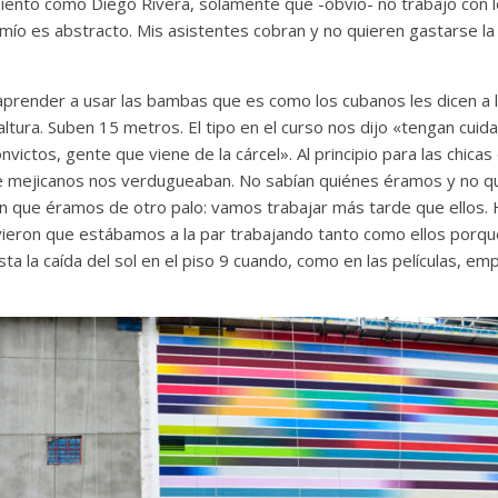
iento como Diego Rivera, solamente que -obvio- no trabajo con 
mío es abstracto. Mis asistentes cobran y no quieren gastarse la 
aprender a usar las bambas que es como los cubanos les dicen a
ltura. Suben 15 metros. El tipo en el curso nos dijo «tengan cuid
ictos, gente que viene de la cárcel». Al principio para las chicas 
de mejicanos nos verdugueaban. No sabían quiénes éramos y no qu
an que éramos de otro palo: vamos trabajar más tarde que ellos.
vieron que estábamos a la par trabajando tanto como ellos porq
 la caída del sol en el piso 9 cuando, como en las películas, empi