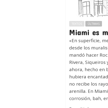
TEXTOS
ÚLTIMAS
Miami es mi
«En superficie, 
desde los muralist
mandó hacer Rocke
Rivera, Siqueiros
ahora, hecho en b
hubiera encantad
no recibe los rayo
arenilla. En Miam
corrosión, bah, e