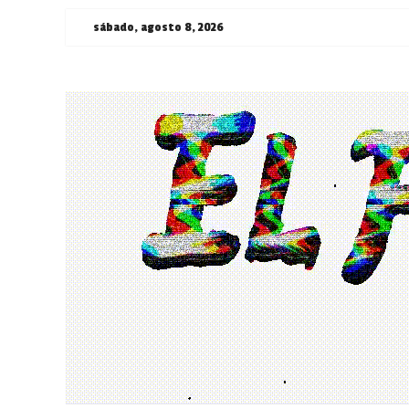
Saltar
sábado, agosto 8, 2026
al
contenido
¯\_(ツ)_/
¯