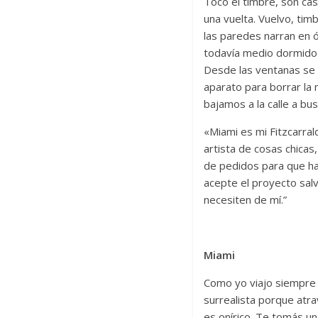
Toco el timbre, son ca
una vuelta. Vuelvo, tim
las paredes narran en ó
todavía medio dormido m
Desde las ventanas se 
aparato para borrar la
bajamos a la calle a bu
«Miami es mi Fitzcarral
artista de cosas chicas
de pedidos para que ha
acepte el proyecto salv
necesiten de mí.”
Miami
Como yo viajo siempre d
surrealista porque atr
es onírico. Te tomás un