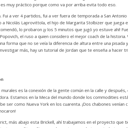
s muy práctico porque como va por arriba evita todo eso.
. Fui a ver 4 partidos, fui a ver fuera de temporada a San Antonio
a Nicolás Laprovittola, el hijo de Margarita Stolbizer que juega e
recomendó, lo probaron ¡y los 5 minutos que jugó yo estuve ahí! F
opovich, el ruso a quien considero el mejor coach de la historia. 
na forma que no se veía la diferencia de altura entre una pisada y 
investigar más, hay un tutorial de Jordan que te enseña a hacer tri
ón
murales es la conexión de la gente común en la calle y después, e
adora. Estamos en la Meca del mundo donde los commodities están 
ebe ser como Nueva York en los cuarenta. ¡Dos chabones venían c
hocaron!
strict, más abajo esta Brickell, ahí trabajamos en el proyecto que 