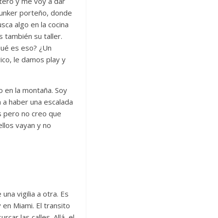
rtero y me voy a dar
 bunker porteño, donde
sca algo en la cocina
 también su taller.
Qué es eso? ¿Un
ico, le damos play y
o en la montaña. Soy
ga a haber una escalada
s pero no creo que
llos vayan y no
na vigilia a otra. Es
en Miami. El transito
ar las calles. Allá, el