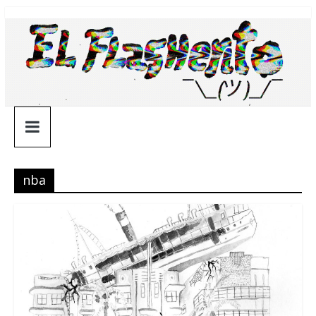
Saltar
¯\_(ツ)_/
al
contenido
¯
nba