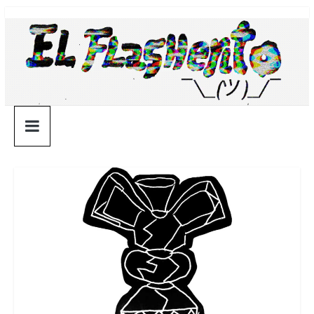
Saltar
¯\_(ツ)_/
al
contenido
¯