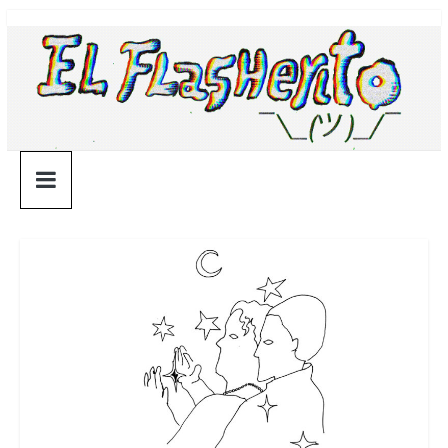
Saltar
¯\_(ツ)_/
al
contenido
¯