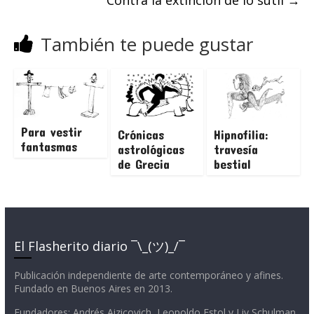
Contra la extinción de lo sutil
→
También te puede gustar
Para vestir
Crónicas
Hipnofilia:
fantasmas
astrológicas
travesía
de Grecia
bestial
El Flasherito diario ¯\_(ツ)_/¯
Publicación independiente de arte contemporáneo y afines.
Fundado en Buenos Aires en 2013.
Fundadores: Andrés Aizicovich, Leopoldo Estol y Liv Schulman