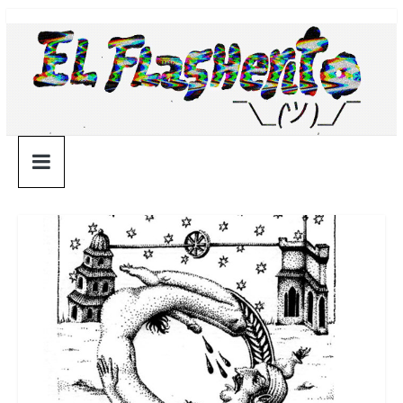
Saltar
¯\_(ツ)_/
al
contenido
¯