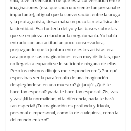
sala, tuve la sensación de que esta conversación entre
imaginaciones (eso que cada unx siente tan personal e
importante), al igual que la conversación entre la oruga
y la protagonista, desarmaba un poco la metafísica de
la identidad. Esa tontería del yo y las bases sobre las
que se empieza a elucubrar la megalomanía. Yo había
entrado con una actitud un poco conservadora,
prejuzgando que la juntura entre estxs artistas era
rara porque sus imaginaciones eran muy distintas, que
no llegaría a expandirse lo suficiente ninguna de ellas.
Pero los mismos dibujos me respondieron: “¿Por qué
esperabas ver la parafernalia de una imaginación
desplegándose en una muestra? ¡Jujurujú! ¿Qué te
hace tan especial? ¡nada te hace tan especial! ¡Zis, zas
y zas! ¡Ni la normalidad, ni la diferencia, nada te hará
tan especial! ¡Tu imaginación es profunda y frívola,
personal e impersonal, como la de cualquiera, como la
del mundo entero!”