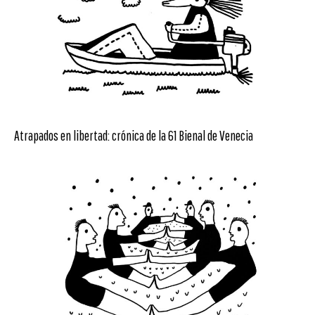
Atrapados en libertad: crónica de la 61 Bienal de Venecia