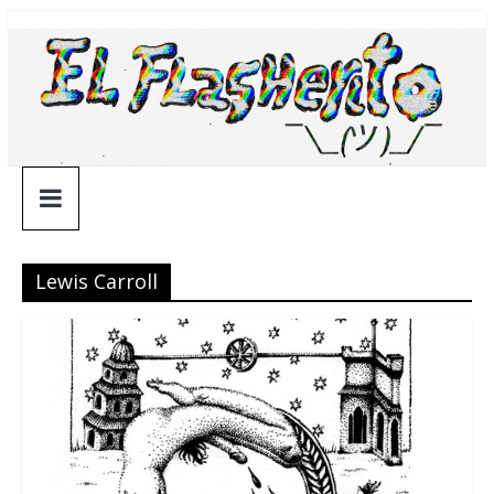
Saltar
¯\_(ツ)_/
al
contenido
¯
Lewis Carroll