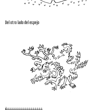
Del otro lado del espejo
Ñññññññññññññññññññ