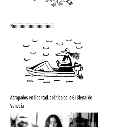
Ñññññññññññññññññññ
Atrapados en libertad: crónica de la 61 Bienal de
Venecia