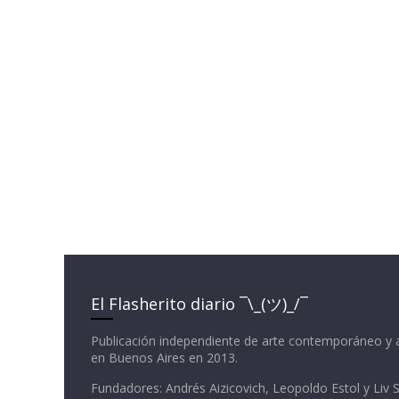
El Flasherito diario ¯\_(ツ)_/¯
Publicación independiente de arte contemporáneo y 
en Buenos Aires en 2013.
Fundadores: Andrés Aizicovich, Leopoldo Estol y Liv