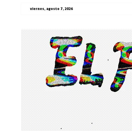
Saltar
viernes, agosto 7, 2026
al
contenido
¯\_(ツ)_/
¯